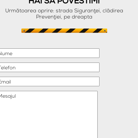
HAI SĂ POVESTIM!
Următoarea oprire: strada Siguranţei, clădirea
Prevenţiei, pe dreapta
Nume
Telefon
Email
Mesajul