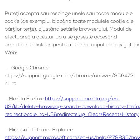
Puteţi accepta sau respinge unele sau toate modulele
cookie (de exemplu, blocând toate modulele cookie ale
părţilor terţe), ajustând setările browserului. Modul de
efectuarea a acestui lucru se gaseşte accesand
urmatoarele link-uri pentru cele mai populare navigatoa
Web:
– Google Chrome:
https://support.google.com/chrome/answer/95647?
hl=ro
– Mozilla Firefox:
https://support.mozilla.org/en-
US/kb/delete-browsing-search-download-history-firefo
redirectlocale=ro-US&redirectslug=Clear+Recent+History
– Microsoft Internet Explorer:
https://support.microsoft.com/en-us/help/278835/ho